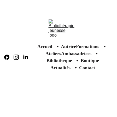
Affiches solidaires Secours populaire
Accueil
Autrice
Formations
Ateliers
Ambassadrices
Bibliothèque
Boutique
Actualités
Contact
FORMATIONS BIBLIOTHÉRAPIE
SÉLECTION