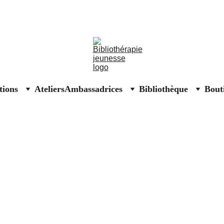
Affiches solidaires Secours populaire
ions
Ateliers
Ambassadrices
Bibliothèque
Bout