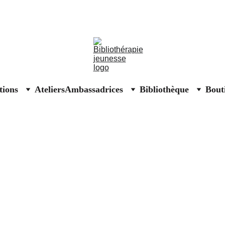
Affiches solidaires Secours populaire
ions
Ateliers
Ambassadrices
Bibliothèque
Bout
SELI 