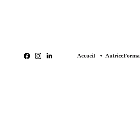
Accueil
Autrice
Format
MIREILLE CAS
Var (83) - Brignoles